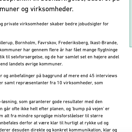
mmuner og virksomheder.
 og private virksomheder skaber bedre jobudsigter for
llerup, Bornholm, Favrskov, Frederiksberg, Ikast-Brande,
10 kommuner har gennem flere år har fået mange flygtninge
 til selvforsørgelse, og de har samlet set en højere andel
e end landets øvrige kommuner.
 og anbefalinger på baggrund af mere end 45 interviews
r samt repræsentanter fra 10 virksomheder, som
all'-løsning, som garanterer gode resultater med den
år ofte ikke helt efter planen, og 'bump på vejen' er
 alt fra mindre sproglige misforståelser til større
befales derfor at være klar til hurtigt at rykke ud og
uderer desuden direkte og konkret kommunikation, klar og