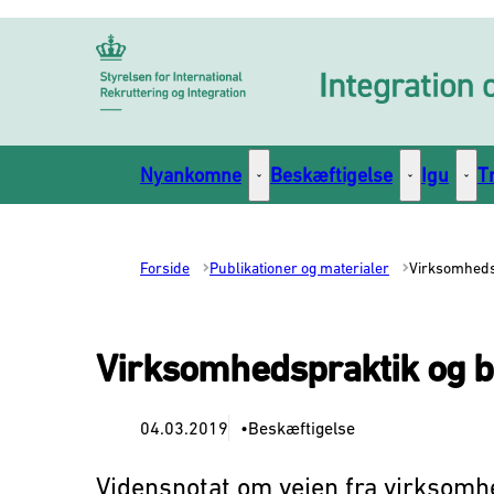
Gå til forsiden
Nyankomne
Beskæftigelse
Igu
T
Nyankomne - Flere links
Beskæftigelse
Igu -
Forside
Publikationer og materialer
Virksomheds
Virksomhedspraktik og b
04.03.2019
•Beskæftigelse
Vidensnotat om vejen fra virksomhe