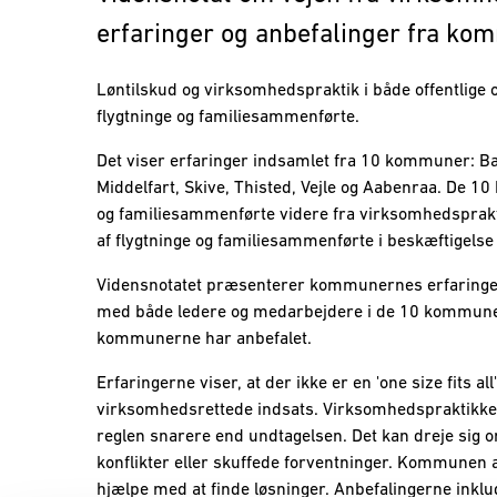
erfaringer og anbefalinger fra ko
Løntilskud og virksomhedspraktik i både offentlige
flygtninge og familiesammenførte.
Det viser erfaringer indsamlet fra 10 kommuner: Ba
Middelfart, Skive, Thisted, Vejle og Aabenraa. De 
og familiesammenførte videre fra virksomhedspraktik
af flygtninge og familiesammenførte i beskæftigels
Vidensnotatet præsenterer kommunernes erfaringer
med både ledere og medarbejdere i de 10 kommune
kommunerne har anbefalet.
Erfaringerne viser, at der ikke er en 'one size fits 
virksomhedsrettede indsats. Virksomhedspraktikken g
reglen snarere end undtagelsen. Det kan dreje sig om
konflikter eller skuffede forventninger. Kommunen an
hjælpe med at finde løsninger. Anbefalingerne inkl