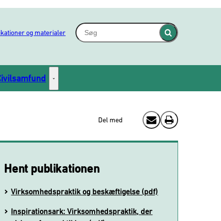
Søg - Indsæt søgeord for at søge på hjem
ikationer og materialer
Fold søgefelt ind
Civilsamfund
Civilsamfund - Flere links
Del med
Send email
Print
Hent publikationen
Virksomhedspraktik og beskæftigelse (pdf)
Inspirationsark: Virksomhedspraktik, der