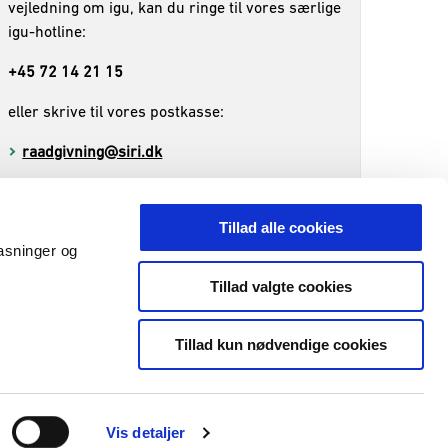
vejledning om igu, kan du ringe til vores særlige
igu-hotline:
+45 72 14 21 15
eller skrive til vores postkasse:
raadgivning@siri.dk
Tillad alle cookies
pasninger og
Tillad valgte cookies
ng
Whistleblowerordning
Tillad kun nødvendige cookies
Se os på LinkedIn
Vis detaljer