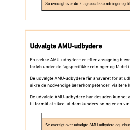
Se oversigt over de 7 fagspecifikke retninger og 
Retning
Uddannelsesp
Køkken og
Grundpakke: 
restauration
restaurant, k
Udvalgte AMU-udbydere
Tilvalgspakk
En række AMU-udbydere er efter ansøgning blevet u
Læs om forlø
forløb under de fagspecifikke retninger og få del i
De udvalgte AMU-udbydere får ansvaret for at udb
Industri
Grundpakke: 
sikre de nødvendige lærerkompetencer, visitere 
produktion
Tilvalgspakk
De udvalgte AMU-udbydere har desuden kunnet ans
Tilvalgspakk
til formål at sikre, at danskundervisning er en væs
Læs om forlø
Se oversigt over udvalgte AMU-udbydere og udbud