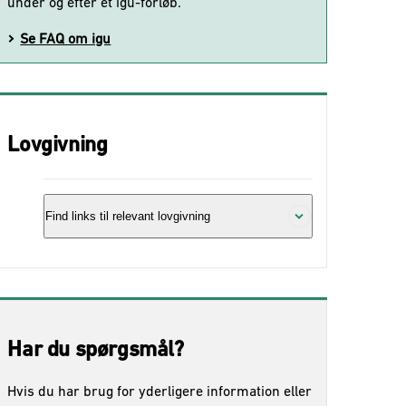
under og efter et igu-forløb.
Se FAQ om igu
Lovgivning
Find links til relevant lovgivning
Trepartsaftale om videreførelse og
udvidelse af igu, september 2023 (pdf)
Har du spørgsmål?
Hvis du har brug for yderligere information eller