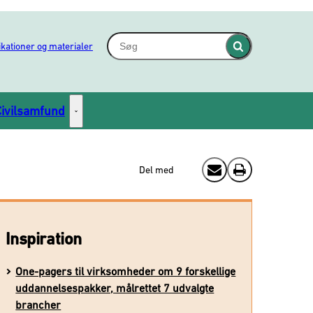
Søg - Indsæt søgeord for at søge på hjem
ikationer og materialer
Fold søgefelt ind
Civilsamfund
Civilsamfund - Flere links
Del med
Send email
Print
Inspiration
One-pagers til virksomheder om 9 forskellige
uddannelsespakker, målrettet 7 udvalgte
brancher