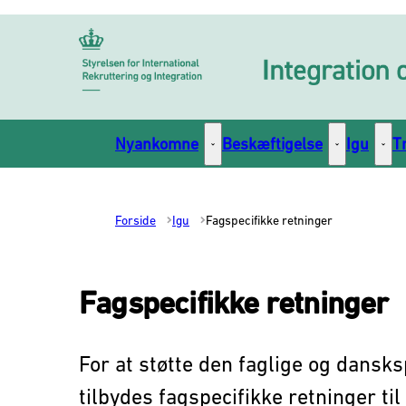
Gå til forsiden
Nyankomne
Beskæftigelse
Igu
T
Nyankomne - Flere links
Beskæftigelse
Igu -
Forside
Igu
Fagspecifikke retninger
Fagspecifikke retninger
For at støtte den faglige og dansks
tilbydes fagspecifikke retninger ti