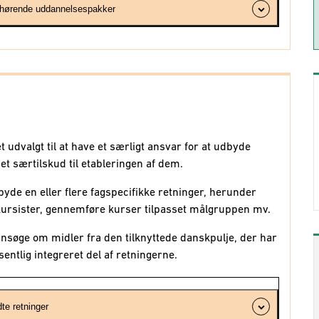
tilhørende uddannelsespakker
akke
Basale kompetencer i forhold til arbejdet på hotel,
antine og café
e: Servering og gæstebetjening på hotel og restaurant
dvalgt til at have et særligt ansvar for at udbyde
bet
Køkken og restauration
på Voksenuddannelse.dk
 et særtilskud til etableringen af dem.
yde en eller flere fagspecifikke retninger, herunder
Basale kompetencer i forhold til industriel
kursister, gennemføre kurser tilpasset målgruppen mv.
e a: Samarbejde i produktionen
øge om midler fra den tilknyttede danskpulje, der har
e b: Digitale kompetencer i produktionen
entlig integreret del af retningerne.
bet
Industri
på Voksenuddannelse.dk
te retninger