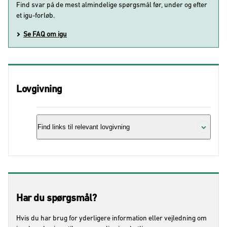
Find svar på de mest almindelige spørgsmål før, under og efter
et igu-forløb.
Se FAQ om igu
Lovgivning
Find links til relevant lovgivning
Igu-loven
Bekendtgørelse om integrationsgrunduddannelse efter
lov om integrationsgrunduddannelse (igu) (BEK nr.
1825 af 28/12/2023)
Har du spørgsmål?
Bekendtgørelse af lov om
integrationsgrunduddannelse (igu) (LBK nr. 466 af
Hvis du har brug for yderligere information eller vejledning om