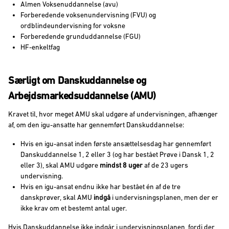
Almen Voksenuddannelse (avu)
Forberedende voksenundervisning (FVU) og
ordblindeundervisning for voksne
Forberedende grunduddannelse (FGU)
HF-enkeltfag
Særligt om Danskuddannelse og
Arbejdsmarkedsuddannelse (AMU)
Kravet til, hvor meget AMU skal udgøre af undervisningen, afhænger
af, om den igu-ansatte har gennemført Danskuddannelse:
Hvis en igu-ansat inden første ansættelsesdag har gennemført
Danskuddannelse 1, 2 eller 3 (og har bestået Prøve i Dansk 1, 2
eller 3), skal AMU udgøre
mindst 8 uger
af de 23 ugers
undervisning.
Hvis en igu-ansat endnu ikke har bestået én af de tre
danskprøver, skal AMU
indgå
i undervisningsplanen, men der er
ikke krav om et bestemt antal uger.
Hvis Danskuddannelse ikke indgår i undervisningsplanen, fordi der