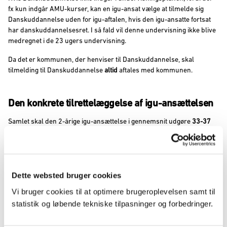
fx kun indgår AMU-kurser, kan en igu-ansat vælge at tilmelde sig
Danskuddannelse uden for igu-aftalen, hvis den igu-ansatte fortsat
har danskuddannelsesret. I så fald vil denne undervisning ikke blive
medregnet i de 23 ugers undervisning.
Da det er kommunen, der henviser til Danskuddannelse, skal
tilmelding til Danskuddannelse
altid
aftales med kommunen.
Den konkrete tilrettelæggelse af igu-ansættelsen
Samlet skal den 2-årige igu-ansættelse i gennemsnit udgøre
33-37
timer
om ugen, hvoraf en andel af ansættelsen er afsat til
opkvalificering:
Arbejdstid i virksomheden skal i gennemsnit udgøre
25-29 timer
om ugen.
Dette websted bruger cookies
Opkvalificeringen skal i gennemsnit udgøre
8 timer
om ugen,
Vi bruger cookies til at optimere brugeroplevelsen samt til
svarende til i alt
23 uger á 37 timer
.
statistik og løbende tekniske tilpasninger og forbedringer.
Man kan fx aftale, at hver uge består af 25-29 timers arbejdstid i
virksomheden og 8 timers opkvalificering. Alternativt kan man