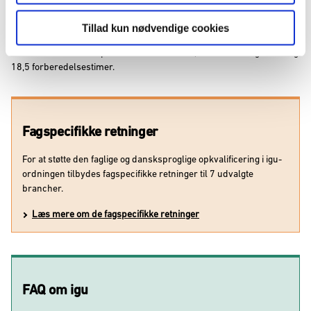
enkeltfag
) er der dog behov for forberedelse til undervisningen.
Derfor tæller 1 undervisningstime som 2 timer brugt på
Tillad kun nødvendige cookies
opkvalificering. Det betyder, at 1 hel uge med opkvalificering med de
nævnte uddannelser på fuld tid består af 18,5 undervisningstimer og
18,5 forberedelsestimer.
Fagspecifikke retninger
For at støtte den faglige og dansksproglige opkvalificering i igu-
ordningen tilbydes fagspecifikke retninger til 7 udvalgte
brancher.
Læs mere om de fagspecifikke retninger
FAQ om igu