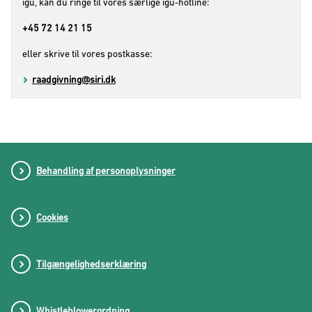
16/04/2026)
igu, kan du ringe til vores særlige igu-hotline:
+45 72 14 21 15
Danskuddannelse (DU1, DU2, DU3)
eller skrive til vores postkasse:
Bekendtgørelse af lov om danskuddannelse til voksne
raadgivning@siri.dk
udlændinge m.fl. (danskuddannelsesloven) (LBK nr.
448 af 16/04/2026)
Arbejdsmarkedsuddannelse (AMU)
Bekendtgørelse om arbejdsmarkedsuddannelser m.v.
Behandling af personoplysninger
(BEK nr 1529 af 05/12/2025)
Cookies
Almen voksenuddannelse (avu)
Bekendtgørelse af lov om almen voksenuddannelse og
om anerkendelse af realkompetence i forhold til fag i
Tilgængelighedserklæring
almen voksenuddannelse, i uddannelsen til hf-
eksamen og i uddannelsen til almen
studentereksamen (avu-loven) (LBK nr. 629 af
Whistleblowerordning