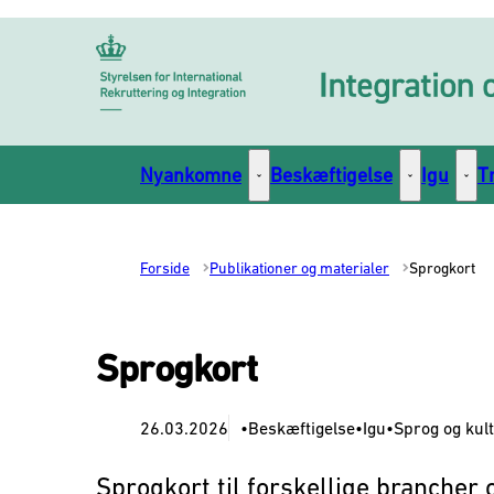
Gå til forsiden
Nyankomne
Beskæftigelse
Igu
T
Nyankomne - Flere links
Beskæftigelse
Igu -
Forside
Publikationer og materialer
Sprogkort
Sprogkort
26.03.2026
•Beskæftigelse
•Igu
•Sprog og kul
Sprogkort til forskellige brancher