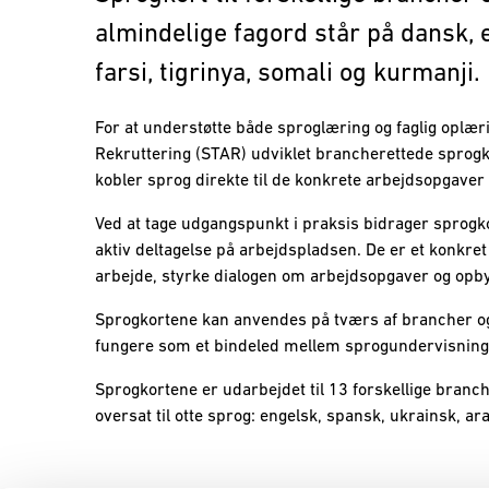
almindelige fagord står på dansk, e
farsi, tigrinya, somali og kurmanji.
For at understøtte både sproglæring og faglig oplæ
Rekruttering (STAR) udviklet brancherettede sprogk
kobler sprog direkte til de konkrete arbejdsopgaver
Ved at tage udgangspunkt i praksis bidrager sprogko
aktiv deltagelse på arbejdspladsen. De er et konkret 
arbejde, styrke dialogen om arbejdsopgaver og opby
Sprogkortene kan anvendes på tværs af brancher og
fungere som et bindeled mellem sprogundervisning
Sprogkortene er udarbejdet til 13 forskellige branc
oversat til otte sprog: engelsk, spansk, ukrainsk, ara