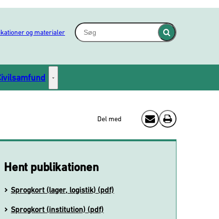
Søg - Indsæt søgeord for at søge på hjem
ikationer og materialer
Fold søgefelt ind
Civilsamfund
Civilsamfund - Flere links
Del med
Send email
Print
Hent publikationen
Sprogkort (lager, logistik) (pdf)
Sprogkort (institution) (pdf)