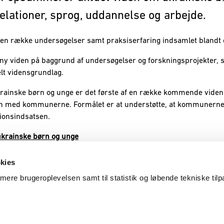
 relationer, sprog, uddannelse og arbejde.
å en række undersøgelser samt praksiserfaring indsamlet bland
ny viden på baggrund af undersøgelser og forskningsprojekter, s
elt vidensgrundlag.
rainske børn og unge er det første af en række kommende videns
den med kommunerne. Formålet er at understøtte, at kommunerne 
tionsindsatsen.
ukrainske børn og unge
kies
timere brugeroplevelsen samt til statistik og løbende tekniske til
Cookies
Tilgængelighedserklæri