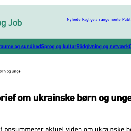
Nyheder
Faglige arrangementer
Publ
raume og sundhed
Sprog og kultur
Rådgivning og netværk
 - Flere links
 Flere links
børn og unge
brief om ukrainske børn og ung
ef opsummerer aktuel viden om ukrainske b