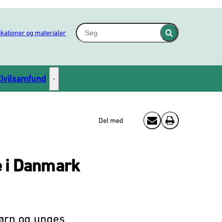
Søg - Indsæt søgeord for at søge på hjem
ikationer og materialer
Fold søgefelt ind
Civilsamfund
Civilsamfund - Flere links
Del med
Send email
Print
e i Danmark
ørn og unges