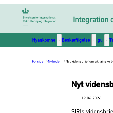
Gå til forsiden
Nyankomne
Beskæftigelse
Igu
T
Nyankomne - Flere links
Beskæftigelse
Igu -
Forside
Nyheder
Nyt vidensbrief om ukrainske 
Nyt videns
19.06.2026
SIRIs vidensbri