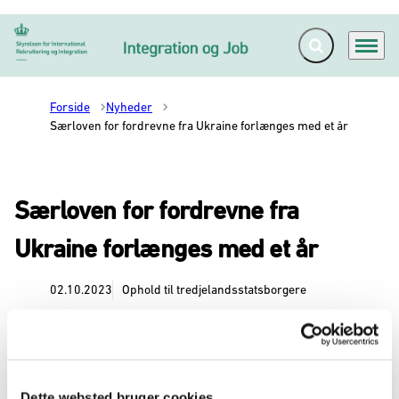
Fold søgefelt ud
Menu
Gå til forsiden
Forside
Nyheder
Særloven for fordrevne fra Ukraine forlænges med et år
Særloven for fordrevne fra
Ukraine forlænges med et år
02.10.2023
Ophold til tredjelandsstatsborgere
Ligesom resten af EU-landene forlænger
Danmark opholdsgrundlaget for fordrevne fra
Ukraine frem til marts 2025.
Dette websted bruger cookies